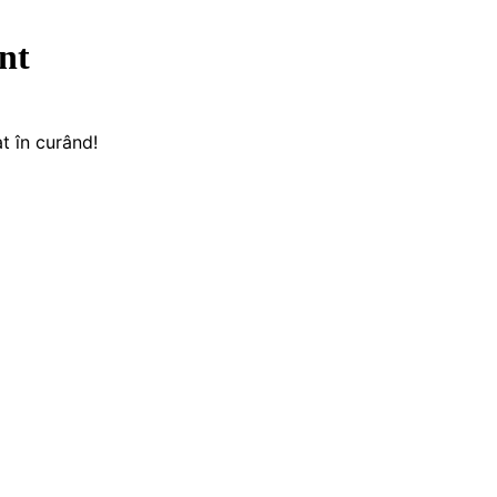
nt
t în curând!